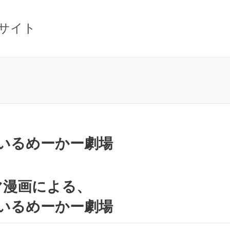
サイト
いるめーかー劇場
マ漫画による、
いるめーかー劇場