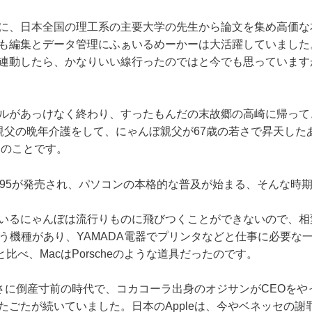
に、日本全国の理工系の主要大学の先生から論文を集め高価な
も編集とデータ管理にふぁいるめーかーは大活躍していました
連動したら、かなりいい線行ったのではと今でも思っています
ルがあっけなく終わり、すったもんだの末故郷の高崎に帰ってき
親父の晩年介護をして、にゃんぼ親父が67歳の若さで昇天した
月のことです。
ws95が発売され、パソコンの本格的な普及が始まる、そんな時
いるにゃんぼは流行りものに飛びつくことができないので、相変
とかいう機種があり、YAMADA電器でプリンタなどと仕事に必要な
比べ、MacはPorscheのような道具だったのです。
、まさに倒産寸前の時代で、コカコーラ出身のオジサンがCEOを
たごたが続いていました。日本のAppleは、今やベネッセの謝